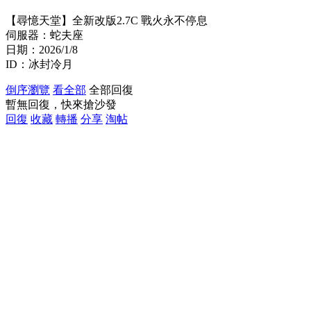
【尋憶天堂】全新改版2.7C 戰火永不停息
伺服器：蛇夫座
日期：2026/1/8
ID：冰封冷月
倒序瀏覽
看全部
全部回復
暫無回復，快來搶沙發
回復
收藏
轉播
分享
淘帖