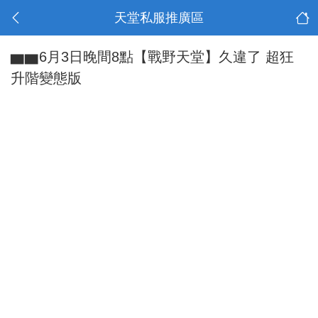
天堂私服推廣區
▆▆6月3日晚間8點【戰野天堂】久違了 超狂
升階變態版