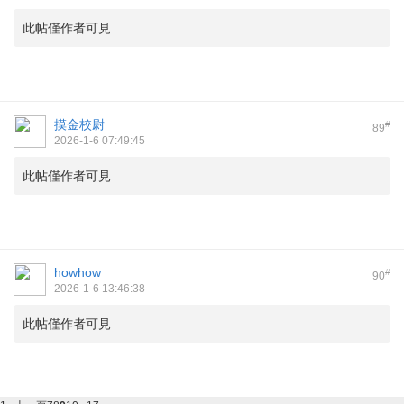
此帖僅作者可見
摸金校尉
#
89
2026-1-6 07:49:45
此帖僅作者可見
howhow
#
90
2026-1-6 13:46:38
此帖僅作者可見