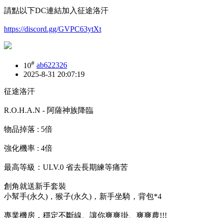
請點以下DC連結加入征途洛汗
https://discord.gg/GVPC63ytXt
#
10
ab622326
2025-8-31 20:07:19
征途洛汗
R.O.H.A.N - 阿薩神族降臨
物品掉落 : 5倍
強化機率 : 4倍
最高等級：ULV.0 省去長期練等痛苦
創角就送新手套裝
小幫手(永久)，猴子(永久)，新手坐騎，背包*4
專業機房，穩定不斷線、讓你爽爽掛、爽爽農!!!