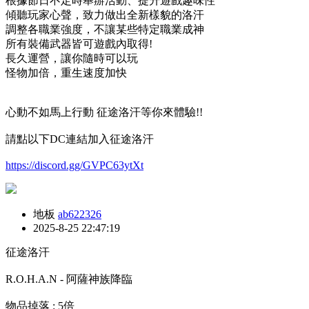
根據節日不定時舉辦活動、提升遊戲趣味性
傾聽玩家心聲，致力做出全新樣貌的洛汗
調整各職業強度，不讓某些特定職業成神
所有裝備武器皆可遊戲內取得!
長久運營，讓你隨時可以玩
怪物加倍，重生速度加快
心動不如馬上行動 征途洛汗等你來體驗!!
請點以下DC連結加入征途洛汗
https://discord.gg/GVPC63ytXt
地板
ab622326
2025-8-25 22:47:19
征途洛汗
R.O.H.A.N - 阿薩神族降臨
物品掉落 : 5倍