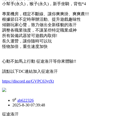
小幫手(永久)，猴子(永久)，新手坐騎，背包*4
專業機房，穩定不斷線、讓你爽爽掛、爽爽農!!!
根據節日不定時舉辦活動、提升遊戲趣味性
傾聽玩家心聲，致力做出全新樣貌的洛汗
調整各職業強度，不讓某些特定職業成神
所有裝備武器皆可遊戲內取得!
長久運營，讓你隨時可以玩
怪物加倍，重生速度加快
心動不如馬上行動 征途洛汗等你來體驗!!
請點以下DC連結加入征途洛汗
https://discord.gg/GVPC63ytXt
#
9
ab622326
2025-8-30 07:39:48
征途洛汗