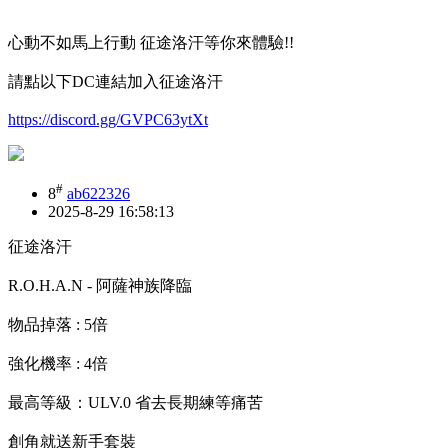
心動不如馬上行動 征途洛汗等你來體驗!!
請點以下DC連結加入征途洛汗
https://discord.gg/GVPC63ytXt
#
8
ab622326
2025-8-29 16:58:13
征途洛汗
R.O.H.A.N - 阿薩神族降臨
物品掉落 : 5倍
強化機率 : 4倍
最高等級：ULV.0 省去長期練等痛苦
創角就送新手套裝