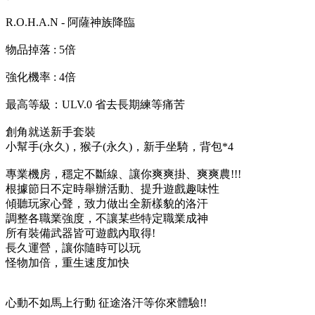
R.O.H.A.N - 阿薩神族降臨
物品掉落 : 5倍
強化機率 : 4倍
最高等級：ULV.0 省去長期練等痛苦
創角就送新手套裝
小幫手(永久)，猴子(永久)，新手坐騎，背包*4
專業機房，穩定不斷線、讓你爽爽掛、爽爽農!!!
根據節日不定時舉辦活動、提升遊戲趣味性
傾聽玩家心聲，致力做出全新樣貌的洛汗
調整各職業強度，不讓某些特定職業成神
所有裝備武器皆可遊戲內取得!
長久運營，讓你隨時可以玩
怪物加倍，重生速度加快
心動不如馬上行動 征途洛汗等你來體驗!!