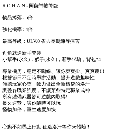
R.O.H.A.N - 阿薩神族降臨
物品掉落 : 5倍
強化機率 : 4倍
最高等級：ULV.0 省去長期練等痛苦
創角就送新手套裝
小幫手(永久)，猴子(永久)，新手坐騎，背包*4
專業機房，穩定不斷線、讓你爽爽掛、爽爽農!!!
根據節日不定時舉辦活動、提升遊戲趣味性
傾聽玩家心聲，致力做出全新樣貌的洛汗
調整各職業強度，不讓某些特定職業成神
所有裝備武器皆可遊戲內取得!
長久運營，讓你隨時可以玩
怪物加倍，重生速度加快
心動不如馬上行動 征途洛汗等你來體驗!!