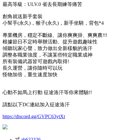
最高等級：ULV.0 省去長期練等痛苦
創角就送新手套裝
小幫手(永久)，猴子(永久)，新手坐騎，背包*4
專業機房，穩定不斷線、讓你爽爽掛、爽爽農!!!
根據節日不定時舉辦活動、提升遊戲趣味性
傾聽玩家心聲，致力做出全新樣貌的洛汗
調整各職業強度，不讓某些特定職業成神
所有裝備武器皆可遊戲內取得!
長久運營，讓你隨時可以玩
怪物加倍，重生速度加快
心動不如馬上行動 征途洛汗等你來體驗!!
請點以下DC連結加入征途洛汗
https://discord.gg/GVPC63ytXt
#
7
ab622326