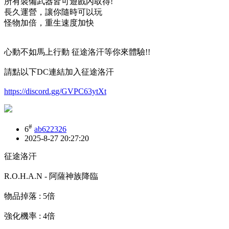
所有裝備武器皆可遊戲內取得!
長久運營，讓你隨時可以玩
怪物加倍，重生速度加快
心動不如馬上行動 征途洛汗等你來體驗!!
請點以下DC連結加入征途洛汗
https://discord.gg/GVPC63ytXt
#
6
ab622326
2025-8-27 20:27:20
征途洛汗
R.O.H.A.N - 阿薩神族降臨
物品掉落 : 5倍
強化機率 : 4倍