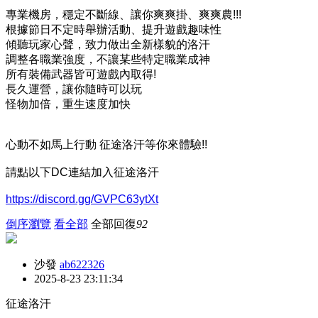
專業機房，穩定不斷線、讓你爽爽掛、爽爽農!!!
根據節日不定時舉辦活動、提升遊戲趣味性
傾聽玩家心聲，致力做出全新樣貌的洛汗
調整各職業強度，不讓某些特定職業成神
所有裝備武器皆可遊戲內取得!
長久運營，讓你隨時可以玩
怪物加倍，重生速度加快
心動不如馬上行動
征途洛汗
等你來體驗!!
請點以下DC連結加入
征途洛汗
https://discord.gg/GVPC63ytXt
倒序瀏覽
看全部
全部回復
92
沙發
ab622326
2025-8-23 23:11:34
征途洛汗