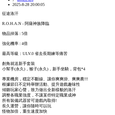
2025-8-28 20:00:05
征途洛汗
R.O.H.A.N - 阿薩神族降臨
物品掉落 : 5倍
強化機率 : 4倍
最高等級：ULV.0 省去長期練等痛苦
創角就送新手套裝
小幫手(永久)，猴子(永久)，新手坐騎，背包*4
專業機房，穩定不斷線、讓你爽爽掛、爽爽農!!!
根據節日不定時舉辦活動、提升遊戲趣味性
傾聽玩家心聲，致力做出全新樣貌的洛汗
調整各職業強度，不讓某些特定職業成神
所有裝備武器皆可遊戲內取得!
長久運營，讓你隨時可以玩
怪物加倍，重生速度加快