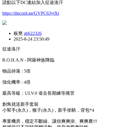
請點以下DC連結加入征途洛汗
https://discord.gg/GVPC63ytXt
板凳
ab622326
2025-8-24 23:50:49
征途洛汗
R.O.H.A.N - 阿薩神族降臨
物品掉落 : 5倍
強化機率 : 4倍
最高等級：ULV.0 省去長期練等痛苦
創角就送新手套裝
小幫手(永久)，猴子(永久)，新手坐騎，背包*4
專業機房，穩定不斷線、讓你爽爽掛、爽爽農!!!