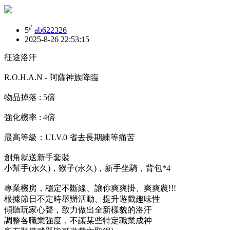
#
5
ab622326
2025-8-26 22:53:15
征途洛汗
R.O.H.A.N - 阿薩神族降臨
物品掉落 : 5倍
強化機率 : 4倍
最高等級：ULV.0 省去長期練等痛苦
創角就送新手套裝
小幫手(永久)，猴子(永久)，新手坐騎，背包*4
專業機房，穩定不斷線、讓你爽爽掛、爽爽農!!!
根據節日不定時舉辦活動、提升遊戲趣味性
傾聽玩家心聲，致力做出全新樣貌的洛汗
調整各職業強度，不讓某些特定職業成神