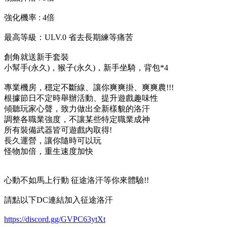
強化機率 : 4倍
最高等級：ULV.0 省去長期練等痛苦
創角就送新手套裝
小幫手(永久)，猴子(永久)，新手坐騎，背包*4
專業機房，穩定不斷線、讓你爽爽掛、爽爽農!!!
根據節日不定時舉辦活動、提升遊戲趣味性
傾聽玩家心聲，致力做出全新樣貌的洛汗
調整各職業強度，不讓某些特定職業成神
所有裝備武器皆可遊戲內取得!
長久運營，讓你隨時可以玩
怪物加倍，重生速度加快
心動不如馬上行動 征途洛汗等你來體驗!!
請點以下DC連結加入征途洛汗
https://discord.gg/GVPC63ytXt