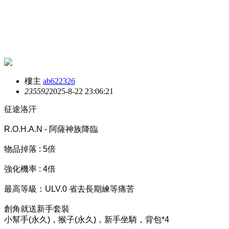
樓主
ab622326
2355
92
2025-8-22 23:06:21
征途洛汗
R.O.H.A.N - 阿薩神族降臨
物品掉落 : 5倍
強化機率 : 4倍
最高等級：ULV.0 省去長期練等痛苦
創角就送新手套裝
小幫手(永久)，猴子(永久)，新手坐騎，背包*4