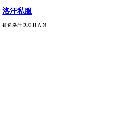
洛汗私服
征途洛汗 R.O.H.A.N