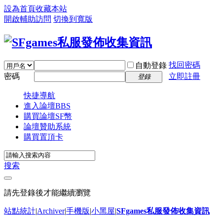
設為首頁
收藏本站
開啟輔助訪問
切換到寬版
找回密碼
自動登錄
密碼
立即註冊
登錄
快捷導航
進入論壇
BBS
購買論壇SF幣
論壇贊助系統
購買置頂卡
搜索
請先登錄後才能繼續瀏覽
站點統計
|
Archiver
|
手機版
|
小黑屋
|
SFgames私服發佈收集資訊