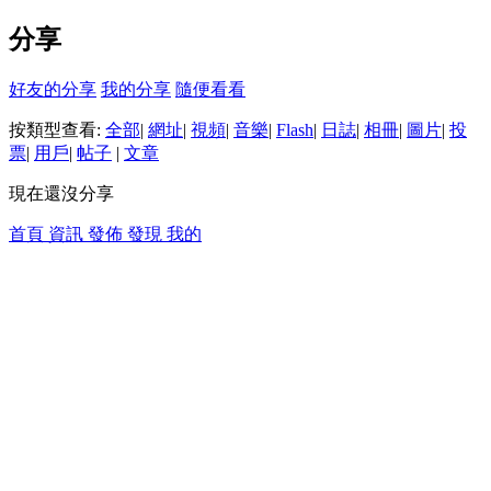
分享
好友的分享
我的分享
隨便看看
按類型查看:
全部
|
網址
|
視頻
|
音樂
|
Flash
|
日誌
|
相冊
|
圖片
|
投
票
|
用戶
|
帖子
|
文章
現在還沒分享
首頁
資訊
發佈
發現
我的