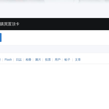
購買置頂卡
樂
|
Flash
|
日誌
|
相冊
|
圖片
|
投票
|
用戶
|
帖子
|
文章