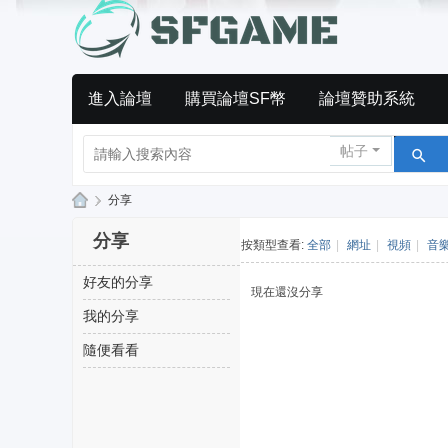
進入論壇
購買論壇SF幣
論壇贊助系統
帖子
›
分享
S
分享
按類型查看:
全部
|
網址
|
視頻
|
音
F
好友的分享
ga
現在還沒分享
m
我的分享
es
隨便看看
私
服
發