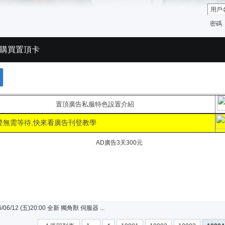
密碼
購買置頂卡
置頂廣告私服特色設置介紹
登無需等待,快來看廣告刊登教學
06/12 (五)20:00 全新 獨角獸 伺服器 ...