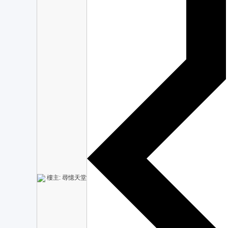
樓主:
尋憶天堂