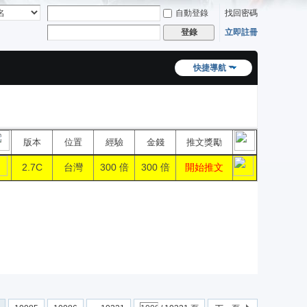
自動登錄
找回密碼
立即註冊
登錄
快捷導航
版本
位置
經驗
金錢
推文獎勵
2.7C
台灣
300 倍
300 倍
開始推文