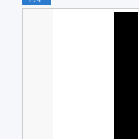
發新帖
F
ga
m
es
私
服
發
佈
收
集
資
訊