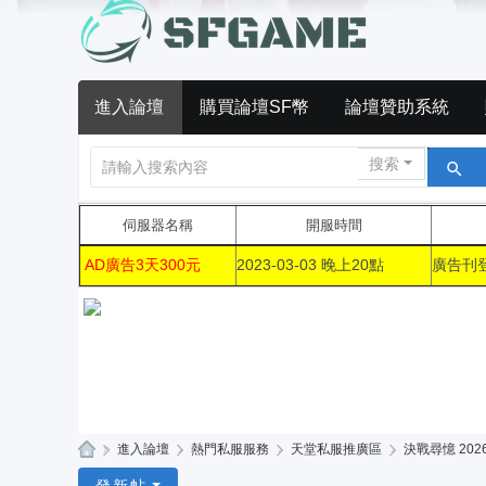
進入論壇
購買論壇SF幣
論壇贊助系統
搜索
伺服器名稱
開服時間
AD廣告3天300元
2023-03-03 晚上20點
廣告刊
»
進入論壇
›
熱門私服服務
›
天堂私服推廣區
›
決戰尋憶 2026/
S